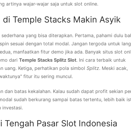
ng artinya wajar-wajar saja untuk slot online.
n di Temple Stacks Makin Asyik
 sederhana yang bisa diterapkan. Pertama, pahami dulu b
per spin sesuai dengan total modal. Jangan tergoda untuk lan
edua, manfaatkan fitur demo jika ada. Banyak situs slot onl
emo dari
Temple Stacks Splitz Slot
. Ini cara terbaik untuk
n uang. Ketiga, perhatikan pola simbol
Splitz
. Meski acak,
ktunya" fitur itu sering muncul.
n dan batas kekalahan. Kalau sudah dapat profit sekian pe
 modal sudah berkurang sampai batas tertentu, lebih baik is
 investasi.
di Tengah Pasar Slot Indonesia