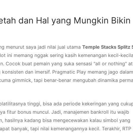
etah dan Hal yang Mungkin Bikin
g menurut saya jadi nilai jual utama
Temple Stacks Splitz 
Slot ini memang nggak sering kasih kemenangan kecil-kecila
an. Cocok buat pemain yang suka sensasi "all or nothing" a
g konsisten dan imersif. Pragmatic Play memang jago dalam
k cuma gimmick, tapi benar-benar mengubah dinamika perm
volatilitasnya tinggi, bisa ada periode kekeringan yang cuku
ya fitur bonus muncul. Jadi, manajemen bankroll itu wajib
n, hasilnya kadang bisa mengecewakan kalau simbol yang
pat banyak, tapi nilai kemenangannya kecil. Terakhir, RTP