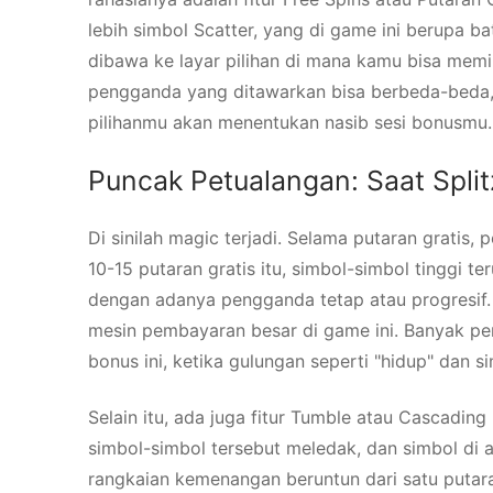
lebih simbol Scatter, yang di game ini berupa b
dibawa ke layar pilihan di mana kamu bisa memil
pengganda yang ditawarkan bisa berbeda-beda
pilihanmu akan menentukan nasib sesi bonusmu.
Puncak Petualangan: Saat Split
Di sinilah magic terjadi. Selama putaran gratis, 
10-15 putaran gratis itu, simbol-simbol tinggi
dengan adanya pengganda tetap atau progresif. 
mesin pembayaran besar di game ini. Banyak pem
bonus ini, ketika gulungan seperti "hidup" dan s
Selain itu, ada juga fitur Tumble atau Cascadi
simbol-simbol tersebut meledak, dan simbol di a
rangkaian kemenangan beruntun dari satu putara