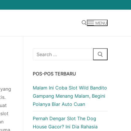
MENU
Cari:
Cari:
POS-POS TERBARU
Malam Ini Coba Slot Wild Bandito
 yang
Gampang Menang Malam, Begini
is.
Polanya Biar Auto Cuan
Buat
slot
Pernah Dengar Slot The Dog
an
House Gacor? Ini Dia Rahasia
 cuma