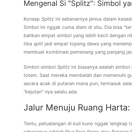
Mengenal Si "Splitz": Simbol y
Konsep
Splitz
ini sebenarnya jenius dalam kese
Simbol ini nggak cuma diam di situ. Dia bisa "ter
bahkan empat simbol yang lebih kecil dengan ni
tiba
split
jadi empat topeng dewa yang menempati
membuat kombinasi pemenang yang panjang jadi 
Simbol-simbol
Splitz
ini biasanya adalah simbol 
totem. Saat mereka membelah dan memenuhi gulung
secara acak di putaran mana pun, termasuk sela
"kejutan" nya selalu ada.
Jalur Menuju Ruang Harta:
Tentu, petualangan di kuil kuno nggak lengkap t
rahasianya adalah fitur Free Spins atau Putara