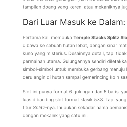
tampilan doang yang keren, atau mekaniknya jug
Dari Luar Masuk ke Dalam: 
Pertama kali membuka
Temple Stacks Splitz Slo
dibawa ke sebuah hutan lebat, dengan sinar mat
kuno yang misterius. Desainnya detail, tapi tid
permainan utama. Gulungannya sendiri diletakka
simbol-simbol untuk membuka gerbang menuju ha
deru angin di hutan sampai gemerincing koin s
Slot ini punya format 6 gulungan dan 5 baris, 
luas dibanding slot format klasik 5×3. Tapi yang
fitur
Splitz
-nya. Ini bukan sekadar nama pemanis,
dengan mekanik yang satu ini.