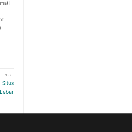
kmati
ot
i
NEXT
 Situs
 Lebar