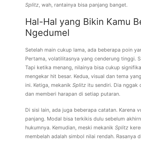
Splitz
, wah, rantainya bisa panjang banget.
Hal-Hal yang Bikin Kamu B
Ngedumel
Setelah main cukup lama, ada beberapa poin yan
Pertama, volatilitasnya yang cenderung tinggi. 
Tapi ketika menang, nilainya bisa cukup signifik
mengekar hit besar. Kedua, visual dan tema yan
ini. Ketiga, mekanik
Splitz
itu sendiri. Dia ngga
dan memberi harapan di setiap putaran.
Di sisi lain, ada juga beberapa catatan. Karena 
panjang. Modal bisa terkikis dulu sebelum akhirn
hukumnya. Kemudian, meski mekanik
Splitz
kere
membelah adalah simbol nilai rendah. Rasanya da