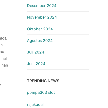
Desember 2024
November 2024
Oktober 2024
Slot
.
Agustus 2024
n.
tau
Juli 2024
 hal
Juni 2024
ainan
TRENDING NEWS
p
pompa303 slot
rajakadal