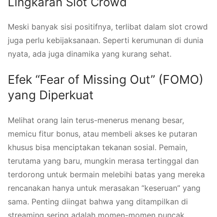
Lingkaran Slot Crowd
Meski banyak sisi positifnya, terlibat dalam slot crowd
juga perlu kebijaksanaan. Seperti kerumunan di dunia
nyata, ada juga dinamika yang kurang sehat.
Efek “Fear of Missing Out” (FOMO)
yang Diperkuat
Melihat orang lain terus-menerus menang besar,
memicu fitur bonus, atau membeli akses ke putaran
khusus bisa menciptakan tekanan sosial. Pemain,
terutama yang baru, mungkin merasa tertinggal dan
terdorong untuk bermain melebihi batas yang mereka
rencanakan hanya untuk merasakan “keseruan” yang
sama. Penting diingat bahwa yang ditampilkan di
streaming sering adalah momen-momen puncak,