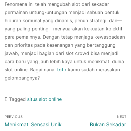
Fenomena ini telah mengubah slot dari sekadar
permainan untung-untungan menjadi sebuah bentuk
hiburan komunal yang dinamis, penuh strategi, dan—
yang paling penting—menyuarakan kekuatan kolektif
para pemainnya. Dengan tetap menjaga kewaspadaan
dan prioritas pada kesenangan yang bertanggung
jawab, menjadi bagian dari slot crowd bisa menjadi
cara baru yang jauh lebih kaya untuk menikmati dunia
slot online. Bagaimana,
toto
kamu sudah merasakan
gelombangnya?
Tagged
situs slot online
Navigasi
PREVIOUS
NEXT
pos
Previous
Next
Menikmati Sensasi Unik
Bukan Sekadar