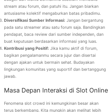
stream atau forum, dan patuhi itu. Jangan biarkan
antusiasme kolektif mengaburkan batas pribadimu.
Diversifikasi Sumber Informasi:
Jangan bergantung
pada satu streamer atau satu forum saja. Bandingkan
pendapat, baca review dari sumber independen, dan
buat keputusan berdasarkan informasi yang luas.
Kontribusi yang Positif:
Jika kamu aktif di forum,
bagikan pengalamanmu secara jujur dan disertai
dengan ajakan untuk bermain sehat. Budayakan
lingkungan komunitas yang suportif dan bertanggung
jawab.
Masa Depan Interaksi di Slot Online
Fenomena slot crowd ini kemungkinan besar akan
terus berkembang. Kita mungkin akan melihat lebih