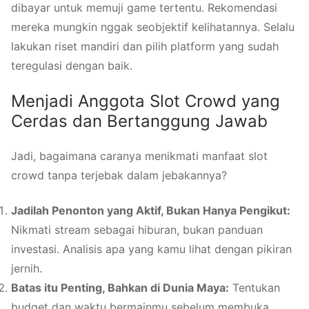
dibayar untuk memuji game tertentu. Rekomendasi
mereka mungkin nggak seobjektif kelihatannya. Selalu
lakukan riset mandiri dan pilih platform yang sudah
teregulasi dengan baik.
Menjadi Anggota Slot Crowd yang
Cerdas dan Bertanggung Jawab
Jadi, bagaimana caranya menikmati manfaat slot
crowd tanpa terjebak dalam jebakannya?
Jadilah Penonton yang Aktif, Bukan Hanya Pengikut:
Nikmati stream sebagai hiburan, bukan panduan
investasi. Analisis apa yang kamu lihat dengan pikiran
jernih.
Batas itu Penting, Bahkan di Dunia Maya:
Tentukan
budget dan waktu bermainmu sebelum membuka