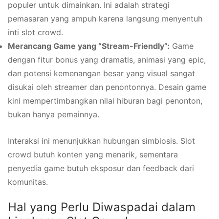
populer untuk dimainkan. Ini adalah strategi
pemasaran yang ampuh karena langsung menyentuh
inti slot crowd.
Merancang Game yang “Stream-Friendly”:
Game
dengan fitur bonus yang dramatis, animasi yang epic,
dan potensi kemenangan besar yang visual sangat
disukai oleh streamer dan penontonnya. Desain game
kini mempertimbangkan nilai hiburan bagi penonton,
bukan hanya pemainnya.
Interaksi ini menunjukkan hubungan simbiosis. Slot
crowd butuh konten yang menarik, sementara
penyedia game butuh eksposur dan feedback dari
komunitas.
Hal yang Perlu Diwaspadai dalam